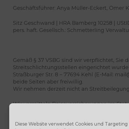
Geschäftsführer: Anya Müller-Eckert, Ömer 
Sitz Geschwand | HRA Bamberg 10258 | UStID
pers. haft. Gesellsch.: Schmetterling Verw
Gemäß § 37 VSBG sind wir verpflichtet, Sie
Streitschlichtungsstellen eingerichtet wurde
Straßburger Str. 8 – 77694 Kehl (E-Mail: mail
beide Seiten aber freiwillig.
Wir nehmen derzeit nicht an Streitbeilegungs
Wir vermitteln Reiseversicherungen im Stat
Beschwerdestelle bei Streitigkeiten mit Vers
Diese Website verwendet Cookies und Targeting 
Versicherungsombudsmann e.V.