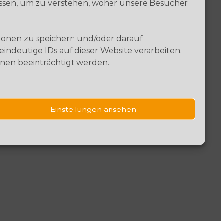
essen, um zu verstehen, woher unsere Besucher
tionen zu speichern und/oder darauf
ndeutige IDs auf dieser Website verarbeiten.
nen beeinträchtigt werden.
a/Shutterstock.com, © Christoph
, © shutterstock_(c)NAPA_549644008.jpg
Einstellungen ansehen
idelnikov/stock.adobe.com, © nd3000 –