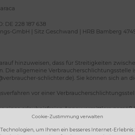
Karaca
: DE 228 187 638
altungs-GmbH | Sitz Geschwand | HRB Bamberg 474
 darauf hinzuweisen, dass für Streitigkeiten zwi
n. Die allgemeine Verbraucherschlichtungsstelle is
@verbraucher-schlichter.de). Sie können sich an di
verfahren vor einer Verbraucherschlichtungsstelle
us eines erlaubnisfreien Annexvermittlers gemäß 
Cookie-Zustimmung verwalten
icherungsvermittlern:
Technologien, um Ihnen ein besseres Internet-Erlebnis