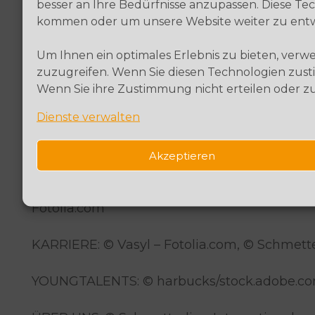
besser an Ihre Bedürfnisse anzupassen. Diese 
Postfach 08 06 32
kommen oder um unsere Website weiter zu entw
10006 Berlin
www.versicherungsombudsmann.de
Um Ihnen ein optimales Erlebnis zu bieten, ver
zuzugreifen. Wenn Sie diesen Technologien zusti
Bildnachweise
Wenn Sie ihre Zustimmung nicht erteilen oder 
Dienste verwalten
STARTSEITE: © Martin Dimitrov/E+ via Getty
Hetzmannseder/Moment via Getty Images, © 
(Anzeige Kreuzfahrt)
Akzeptieren
LÖSUNGEN: © Alena Ozerova/stock.adobe.com
Fotolia.com
KARRIERE: © Vasyl – Fotolia.com, © Schmette
YOUNGTALENTS: © harbucks/stock.adobe.c