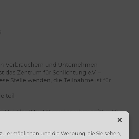
9
schen Verbrauchern und Unternehmen
t das Zentrum für Schlichtung e.V. –
ese Stelle wenden, die Teilnahme ist für
 teil.
§ 34d Abs. 8 Nr. 1 Gewerbeordnung (GewO).
 zu ermöglichen und die Werbung, die Sie sehen,