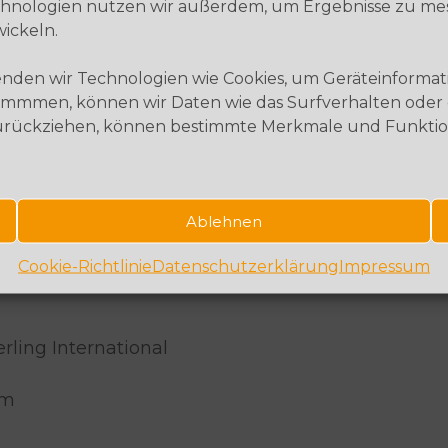
Technologien nutzen wir außerdem, um Ergebnisse zu m
ickeln.
wenden wir Technologien wie Cookies, um Geräteinforma
mmmen, können wir Daten wie das Surfverhalten oder ei
zurückziehen, können bestimmte Merkmale und Funktio
 Images, © Alena Ozerova/stock.adobe.com, © Tori
hbrh/stock.adobe.com, © ivanko80 – Fotolia.com
Ablehnen
Cookie-Richtlinie
Datenschutzerklärung
Impressum
, © 279photo Studio/Shutterstock.com, © dima_s
rling International
om