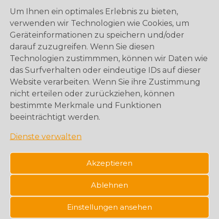
25.11.2026
Iberostar | Expedia TAAP
Um Ihnen ein optimales Erlebnis zu bieten,
verwenden wir Technologien wie Cookies, um
16.12.2026
Condor | Ameropa-Reisen
Geräteinformationen zu speichern und/oder
darauf zuzugreifen. Wenn Sie diesen
Unsere letzten Termine
Technologien zustimmmen, können wir Daten wie
das Surfverhalten oder eindeutige IDs auf dieser
Visit Malta und Visit Dubai
Website verarbeiten. Wenn Sie ihre Zustimmung
nicht erteilen oder zurückziehen, können
schauinsland-reisen, HX Expeditions und die
bestimmte Merkmale und Funktionen
Reisebüro Akademie
beeinträchtigt werden.
Dienste verwalten
Spica Travel / Falk Travel, MESO Reisen und
Hidden Tours
Akzeptieren
SunTrips und Coral Travel im Spotlight
Ablehnen
Berge & Meer und NCL im Spotlight
Einstellungen ansehen