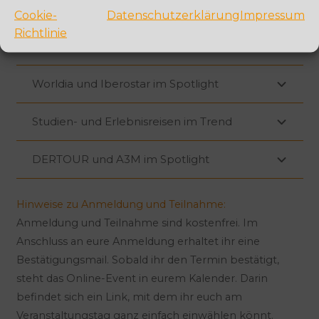
bedsonline und RateHawk im Spotlight
Cookie-
Datenschutzerklärung
Impressum
Richtlinie
AIDA und ASI Reisen im Spotlight
Worldia und Iberostar im Spotlight
Studien- und Erlebnisreisen im Trend
DERTOUR und A3M im Spotlight
Hinweise zu Anmeldung und Teilnahme:
Anmeldung und Teilnahme sind kostenfrei. Im
Anschluss an eure Anmeldung erhaltet ihr eine
Bestätigungsmail. Sobald ihr den Termin bestätigt,
steht das Online-Event in eurem Kalender. Darin
befindet sich ein Link, mit dem ihr euch am
Veranstaltungstag ganz einfach einwählen könnt.