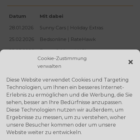
Datum
Mit dabei
28.01.2026
Sunny Cars | Holiday Extras
25.02.2026
Bedsonline | RateHawk
25.03.2026
Berge & Meer | NCL
Cookie-Zustimmung
29.04.2026
SunTrips | Coral Travel
verwalten
20.05.2026
Falk / Spica | MESO
Diese Website verwendet Cookies und Targeting
24.06.2026
schauinsland-reisen | HX Expeditions
Technologien, um Ihnen ein besseres Internet-
Erlebnis zu ermöglichen und die Werbung, die Sie
29.07.2026
FVA Malta | FVA Dubai
sehen, besser an Ihre Bedürfnisse anzupassen.
26.08.2026
TUI Cruises | Hapag Lloyd Cruises
Diese Technologien nutzen wir außerdem, um
Ergebnisse zu messen, um zu verstehen, woher
30.09.2026
Coral Travel | Allianz
unsere Besucher kommen oder um unsere
28.10.2026
SunTrips | Gebeco
Website weiter zu entwickeln.