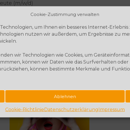
eute (m/w/d)
ketingkommunikation (m/w/d)
Cookie-Zustimmung verwalten
r (m/w/d)
Technologien, um Ihnen ein besseres Internet-Erlebnis
Technologien nutzen wir außerdem, um Ergebnisse zu m
ickeln.
eht’s zu den Ausbildungsstellen
wenden wir Technologien wie Cookies, um Geräteinforma
mmmen, können wir Daten wie das Surfverhalten oder ei
zurückziehen, können bestimmte Merkmale und Funktio
Ausbildung
Kaufleute
Ablehnen
Marketing
Cookie-Richtlinie
Datenschutzerklärung
Impressum
(m/w/d)