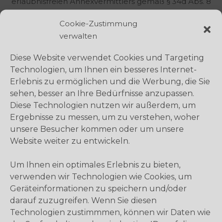
erlaubnisfreien Annexvermittlers gemäß § 34d Abs. 8
Nr. 1 Gewerbeordnung (GewO).
Cookie-Zustimmung
Beschwerdestelle bei Streitigkeiten mit
verwalten
Versicherungsvermittlern:
Diese Website verwendet Cookies und Targeting
Versicherungsombudsmann e.V.
Technologien, um Ihnen ein besseres Internet-
Postfach 08 06 32
Erlebnis zu ermöglichen und die Werbung, die Sie
10006 Berlin
sehen, besser an Ihre Bedürfnisse anzupassen.
www.versicherungsombudsmann.de
Diese Technologien nutzen wir außerdem, um
Bildnachweise
Ergebnisse zu messen, um zu verstehen, woher
unsere Besucher kommen oder um unsere
STARTSEITE: © Martin Dimitrov/E+ via Getty Images,
Website weiter zu entwickeln.
© Alena Ozerova/stock.adobe.com, ©
Toria/Shutterstock.com, © Christoph
Um Ihnen ein optimales Erlebnis zu bieten,
Hetzmannseder/Moment via Getty Images, ©
verwenden wir Technologien wie Cookies, um
hbrh/stock.adobe.com, © ivanko80 – Fotolia.com, ©
Geräteinformationen zu speichern und/oder
shutterstock_(c)NAPA_549644008.jpg (Anzeige
darauf zuzugreifen. Wenn Sie diesen
Kreuzfahrt)
Technologien zustimmmen, können wir Daten wie